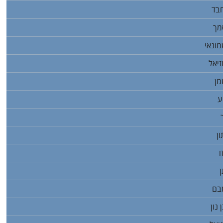
חבד
מך
מונאי
זיאל
מן
ע
ון
ו
ן
מבם
נון