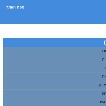
מפת האתר
רני
יה
ה
יה
קרון
ות
מאיר