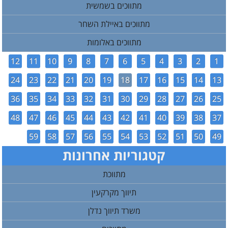
מתווכים בשמשית
מתווכים באיילת השחר
מתווכים באלומות
12
11
10
9
8
7
6
5
4
3
2
1
24
23
22
21
20
19
18
17
16
15
14
13
36
35
34
33
32
31
30
29
28
27
26
25
48
47
46
45
44
43
42
41
40
39
38
37
59
58
57
56
55
54
53
52
51
50
49
קטגוריות אחרונות
מתווכת
תיווך מקרקעין
משרד תיווך נדלן