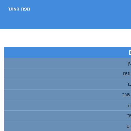
מפת האתר
ן
ונים
ר
 שגב
ה
ת
ים