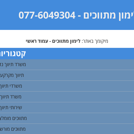
מון מתווכים
- 077-6049304
מיקומך באתר:
לימון מתווכים - עמוד ראשי
קטגוריו
משרד תיווך נד
תיווך מקרקעי
משרדי תיווך
משרד תיווך
שירותי תיווך
מתווכים מומלצ
מתווכים מורש