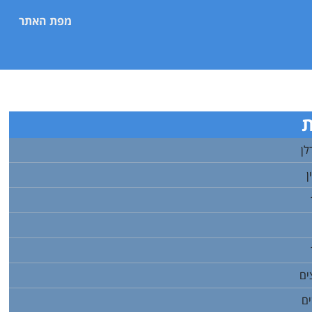
מפת האתר
ת
לן
ן
ים
ים