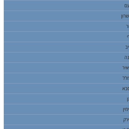
עם
רון
ר
ב
נה
איר
מלל
סבא
ן
מין
ירק