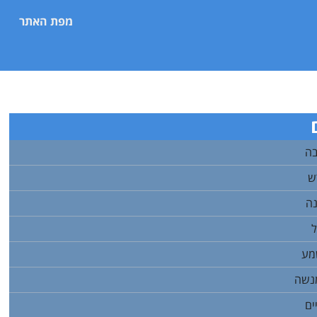
מפת האתר
בה
ש
נה
ל
מע
מנשה
ים