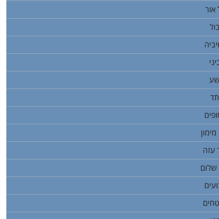
אור
ול
יביה
יני
שע
תד
ופים
מימון
 עזה
 שלום
ועים
טחים