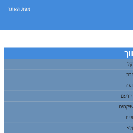
מפת האתר
וך
קל
מרת
ועה
יזרעם
שיקמים
לית
לץ