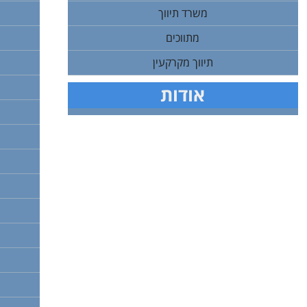
משרד תיווך
מתווכים
תיווך מקרקעין
אודות