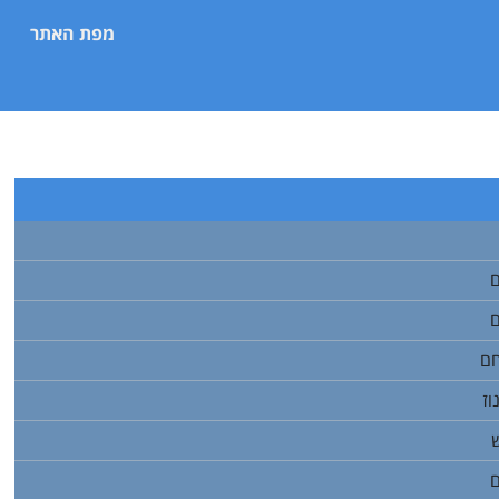
מפת האתר
ם
ם
חם
וז
ם