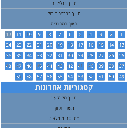
תיווך בגליל ים
תיווך בהכפר הירוק
תיווך בהרצליה
12
11
10
9
8
7
6
5
4
3
2
1
24
23
22
21
20
19
18
17
16
15
14
13
36
35
34
33
32
31
30
29
28
27
26
25
48
47
46
45
44
43
42
41
40
39
38
37
59
58
57
56
55
54
53
52
51
50
49
קטגוריות אחרונות
תיווך מקרקעין
משרד תיווך
מתווכים מומלצים